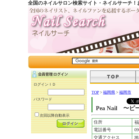
全国のネイルサロン検索サイト・ネイルサーチ！
ログインＩＤ
TOP
>
福岡県
>
福岡市
パスワード
Pea Nail 〜
次回以降自動表示
住所
福
電話番号
09
交通アクセス
地