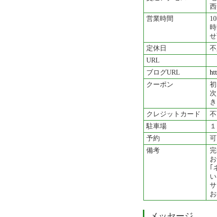
西
営業時間
1
時
せ
定休日
不
URL
ブログURL
ht
クーポン
初
次
き
クレジットカード
不
駐車場
１
予約
可
備考
完
お
｢
い
サ
お
メッセージ