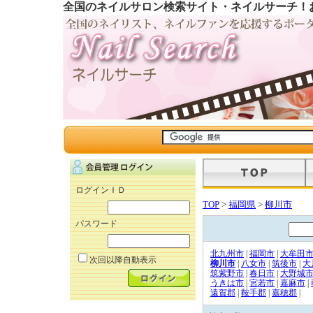
全国のネイルサロン検索サイト・ネイルサーチ！
ログインＩＤ
TOP
>
福岡県
>
柳川市
パスワード
北九州市
|
福岡市
|
大牟田
次回以降自動表示
柳川市
|
八女市
|
筑後市
|
大
筑紫野市
|
春日市
|
大野城
うきは市
|
宮若市
|
嘉麻市
|
遠賀郡
|
鞍手郡
|
嘉穂郡
|