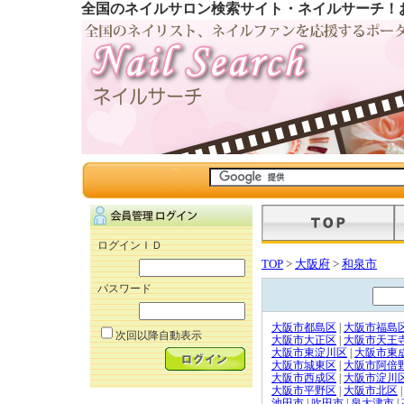
全国のネイルサロン検索サイト・ネイルサーチ！
ログインＩＤ
TOP
>
大阪府
>
和泉市
パスワード
大阪市都島区
|
大阪市福島
次回以降自動表示
大阪市大正区
|
大阪市天王
大阪市東淀川区
|
大阪市東
大阪市城東区
|
大阪市阿倍
大阪市西成区
|
大阪市淀川
大阪市平野区
|
大阪市北区
|
池田市
|
吹田市
|
泉大津市
|