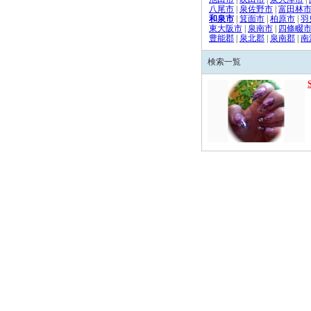
八尾市
|
泉佐野市
|
富田林
和泉市
|
箕面市
|
柏原市
|
羽
東大阪市
|
泉南市
|
四條畷
豊能郡
|
泉北郡
|
泉南郡
|
南
検索一覧