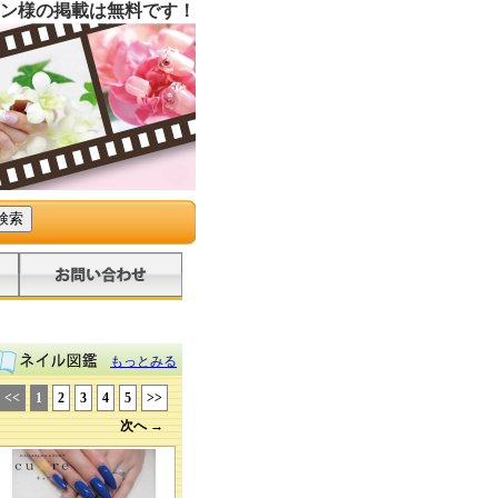
ン様の掲載は無料です！
もっとみる
<<
1
2
3
4
5
>>
次へ →