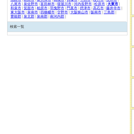
八尾市
|
泉佐野市
|
富田林市
|
寝屋川市
|
河内長野市
|
松原市
|
大東市
|
和泉市
|
箕面市
|
柏原市
|
羽曳野市
|
門真市
|
摂津市
|
高石市
|
藤井寺市
|
東大阪市
|
泉南市
|
四條畷市
|
交野市
|
大阪狭山市
|
阪南市
|
三島郡
|
豊能郡
|
泉北郡
|
泉南郡
|
南河内郡
|
検索一覧