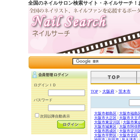
全国のネイルサロン検索サイト・ネイルサーチ！
ログインＩＤ
TOP
>
大阪府
>
茨木市
パスワード
大阪市都島区
|
大阪市福島
次回以降自動表示
大阪市大正区
|
大阪市天王
大阪市東淀川区
|
大阪市東
大阪市城東区
|
大阪市阿倍
大阪市西成区
|
大阪市淀川
大阪市平野区
|
大阪市北区
|
池田市
|
吹田市
|
泉大津市
|