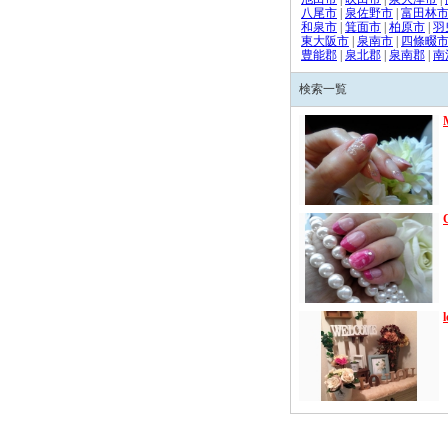
八尾市
|
泉佐野市
|
富田林
和泉市
|
箕面市
|
柏原市
|
羽
東大阪市
|
泉南市
|
四條畷
豊能郡
|
泉北郡
|
泉南郡
|
南
検索一覧