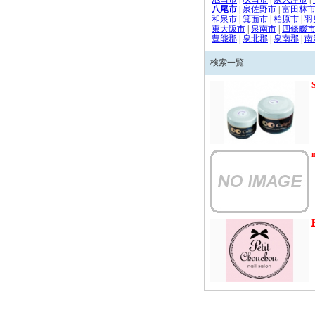
八尾市
|
泉佐野市
|
富田林
和泉市
|
箕面市
|
柏原市
|
羽
東大阪市
|
泉南市
|
四條畷
豊能郡
|
泉北郡
|
泉南郡
|
南
検索一覧
n