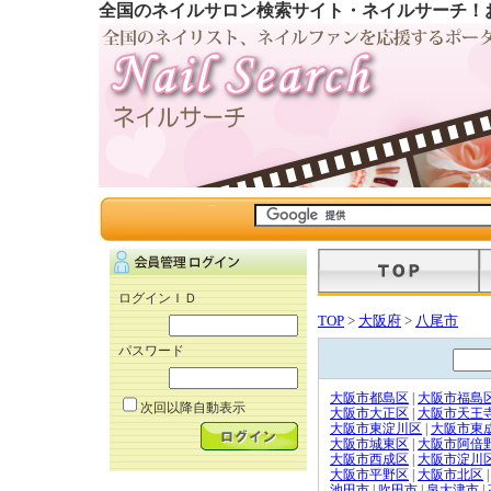
全国のネイルサロン検索サイト・ネイルサーチ！
ログインＩＤ
TOP
>
大阪府
>
八尾市
パスワード
大阪市都島区
|
大阪市福島
次回以降自動表示
大阪市大正区
|
大阪市天王
大阪市東淀川区
|
大阪市東
大阪市城東区
|
大阪市阿倍
大阪市西成区
|
大阪市淀川
大阪市平野区
|
大阪市北区
|
池田市
|
吹田市
|
泉大津市
|