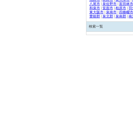
八尾市
|
泉佐野市
|
富田林
和泉市
|
箕面市
|
柏原市
|
羽
東大阪市
|
泉南市
|
四條畷
豊能郡
|
泉北郡
|
泉南郡
|
南
検索一覧