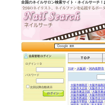
全国のネイルサロン検索サイト・ネイルサーチ！
ログインＩＤ
TOP
>
大阪府
>
河内長野市
パスワード
大阪市都島区
|
大阪市福島
次回以降自動表示
大阪市大正区
|
大阪市天王
大阪市東淀川区
|
大阪市東
大阪市城東区
|
大阪市阿倍
大阪市西成区
|
大阪市淀川
大阪市平野区
|
大阪市北区
|
池田市
|
吹田市
|
泉大津市
|