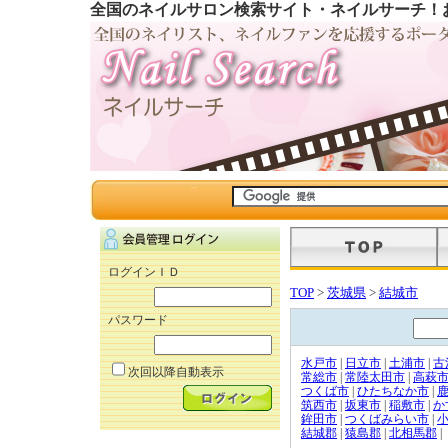
全国のネイルサロン検索サイト・ネイルサーチ！
ログインＩＤ
TOP
>
茨城県
>
結城市
パスワード
水戸市
|
日立市
|
土浦市
|
古
次回以降自動表示
常総市
|
常陸太田市
|
高萩
つくば市
|
ひたちなか市
|
筑西市
|
坂東市
|
稲敷市
|
か
鉾田市
|
つくばみらい市
|
結城郡
|
猿島郡
|
北相馬郡
|