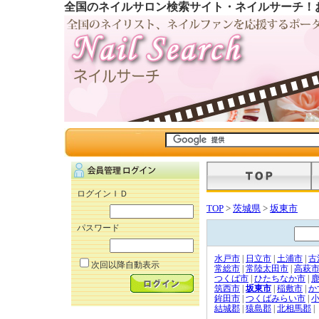
全国のネイルサロン検索サイト・ネイルサーチ！
ログインＩＤ
TOP
>
茨城県
>
坂東市
パスワード
水戸市
|
日立市
|
土浦市
|
古
次回以降自動表示
常総市
|
常陸太田市
|
高萩
つくば市
|
ひたちなか市
|
筑西市
|
坂東市
|
稲敷市
|
か
鉾田市
|
つくばみらい市
|
結城郡
|
猿島郡
|
北相馬郡
|