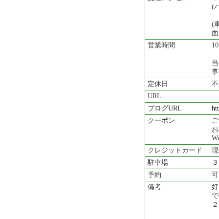
(
(
面
営業時間
10
当
事
定休日
不
URL
ブログURL
ht
クーポン
ご
お
W
クレジットカード
現
駐車場
３
予約
可
備考
好
で
２