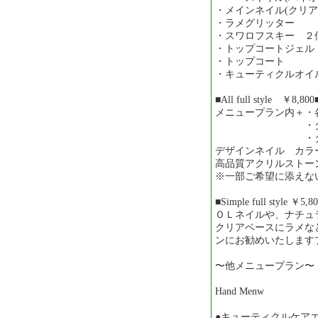
・メインネイル(クリアo
・ラメグリッター
・スワロフスキー ２
・トップコートジェル
・トップコート
・キューティクルオイ
■All full style ￥8,800
メニュープラン内＋・
・ダブル
・タイダイ柄
デザインネイル カラ
高品質アクリルストー
※一部ご希望に添えな
■Simple full style ￥5,8
ＯＬネイルや、ナチュ
クリアベースにラメな
ンにお勧めいたします
〜他メニュープラン〜
Hand Menw
●キューティクルケア