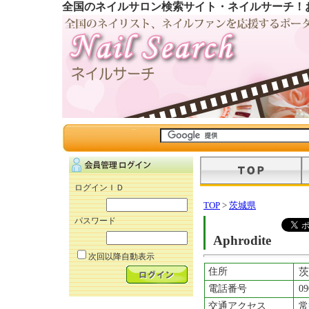
全国のネイルサロン検索サイト・ネイルサーチ！
ログインＩＤ
TOP
>
茨城県
パスワード
Aphrodite
次回以降自動表示
住所
茨
電話番号
09
交通アクセス
常