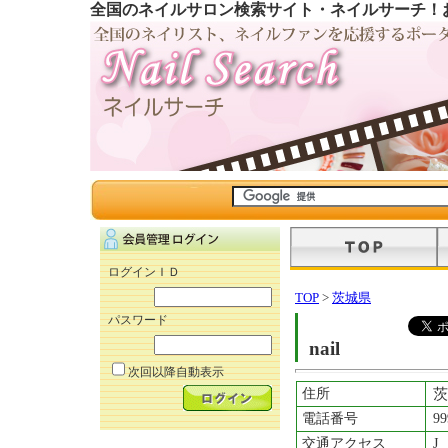
全国のネイルサロン検索サイト・ネイルサーチ！
ログインＩＤ
TOP
>
茨城県
パスワード
nail
次回以降自動表示
住所
茨
電話番号
99
交通アクセス
J