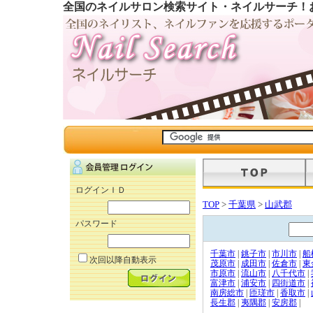
全国のネイルサロン検索サイト・ネイルサーチ！
ログインＩＤ
TOP
>
千葉県
>
山武郡
パスワード
千葉市
|
銚子市
|
市川市
|
船
次回以降自動表示
茂原市
|
成田市
|
佐倉市
|
東
市原市
|
流山市
|
八千代市
|
富津市
|
浦安市
|
四街道市
|
南房総市
|
匝瑳市
|
香取市
|
長生郡
|
夷隅郡
|
安房郡
|