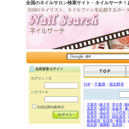
全国のネイルサロン検索サイト・ネイルサーチ！
ログインＩＤ
TOP
>
千葉県
>
習志野市
パスワード
千葉市
|
銚子市
|
市川市
|
船
次回以降自動表示
茂原市
|
成田市
|
佐倉市
|
東
市原市
|
流山市
|
八千代市
|
富津市
|
浦安市
|
四街道市
|
南房総市
|
匝瑳市
|
香取市
|
長生郡
|
夷隅郡
|
安房郡
|