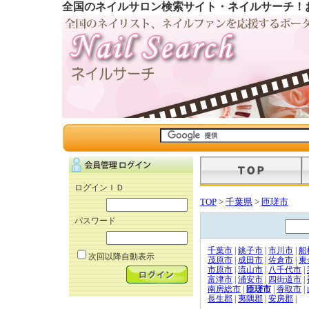
全国のネイルサロン検索サイト・ネイルサーチ！
ログインＩＤ
TOP
>
千葉県
>
匝瑳市
パスワード
千葉市
|
銚子市
|
市川市
|
船
次回以降自動表示
茂原市
|
成田市
|
佐倉市
|
東
市原市
|
流山市
|
八千代市
|
富津市
|
浦安市
|
四街道市
|
南房総市
|
匝瑳市
|
香取市
|
長生郡
|
夷隅郡
|
安房郡
|