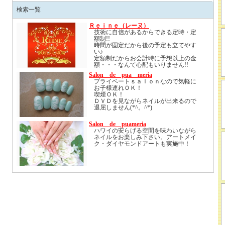
検索一覧
Ｒｅｉｎｅ（レーヌ）
技術に自信があるからできる定時・定
額制!!
時間が固定だから後の予定も立てやす
い♪
定額制だからお会計時に予想以上の金
額・・・なんて心配もいりません!!
お出掛けの前にレ-ヌで爪オシャレしち
Salon de pua meria
ゃいませんか!?
プライベートｓａｌｏｎなので気軽に
お子様連れＯＫ！
喫煙ＯＫ！
ＤＶＤを見ながらネイルが出来るので
退屈しません(*^。^*)
ＪＡＮ１級・バイオジェルエディケー
Salon de puameria
ター・アートメイクディプロマ・サロ
ハワイの安らげる空間を味わいながら
ン衛生管理士 を所持しています。
ネイルをお楽しみ下さい。アートメイ
ク・ダイヤモンドアートも実施中！
アートメイク・ダイヤモンドタトゥー
もやっております。
お気軽にご連絡下さい。