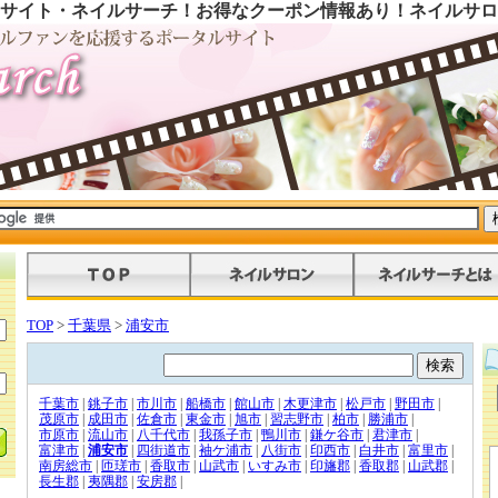
サイト・ネイルサーチ！お得なクーポン情報あり！ネイルサロ
TOP
>
千葉県
>
浦安市
千葉市
|
銚子市
|
市川市
|
船橋市
|
館山市
|
木更津市
|
松戸市
|
野田市
|
茂原市
|
成田市
|
佐倉市
|
東金市
|
旭市
|
習志野市
|
柏市
|
勝浦市
|
市原市
|
流山市
|
八千代市
|
我孫子市
|
鴨川市
|
鎌ケ谷市
|
君津市
|
富津市
|
浦安市
|
四街道市
|
袖ケ浦市
|
八街市
|
印西市
|
白井市
|
富里市
|
南房総市
|
匝瑳市
|
香取市
|
山武市
|
いすみ市
|
印旛郡
|
香取郡
|
山武郡
|
長生郡
|
夷隅郡
|
安房郡
|