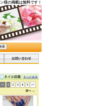
ン様の掲載は無料です！
もっとみる
<<
1
2
3
4
5
>>
次へ →