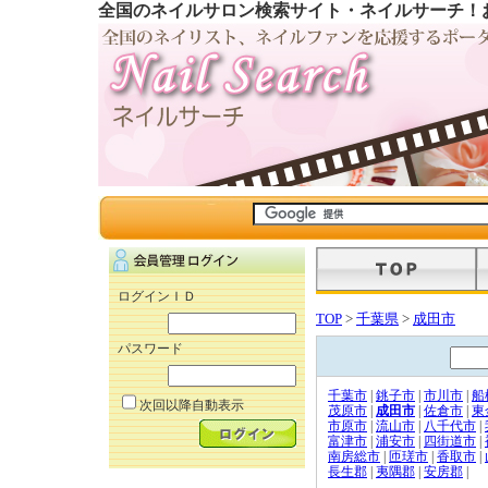
全国のネイルサロン検索サイト・ネイルサーチ！
ログインＩＤ
TOP
>
千葉県
>
成田市
パスワード
千葉市
|
銚子市
|
市川市
|
船
次回以降自動表示
茂原市
|
成田市
|
佐倉市
|
東
市原市
|
流山市
|
八千代市
|
富津市
|
浦安市
|
四街道市
|
南房総市
|
匝瑳市
|
香取市
|
長生郡
|
夷隅郡
|
安房郡
|