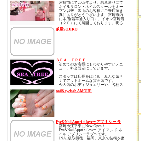
宮崎市にて2003年より、若草通りにて
ネイルサロン・ネイルスクールをオー
プン以来、沢山のお客様にご来店頂き
真にありがとうございます。宮崎市内
に本店(若草通入り口）、イオン宮崎店
（２Ｆ）にて展開しております。明る
い店内には４００種類以上のネイルポ
爪屋SOJIRO
リッシュや１００種類以上のネイルア
ートを常に取り揃えております。本店
ではフットスパシステムを導入してお
りますので優雅でリラックスできるス
ペースをご用意致しまおります。スカ
ルプチュア・バイオジェルネイルでは
最新のカラーを取り揃えております。
ネイルサロンと併設にてエステサロン
ＳＥＡ ＴＲＥＥ
も行っております。フォトクリニカル
初めてのお客様にもわかりやすいメニ
システムによるフォトフェイシャルや
ュー、料金設定にしています。
フォト脱毛等の美に関する幅広いメニ
ューまで取り揃えております。また、
スタッフは店長をはじめ、みんな気さ
若草通り内にてネイルサロンとは別に
くでアットホームな雰囲気です。
ネイルスクールを開設しており、ネイ
今人気のボディジュエリーや、各種ス
ルの勉強に適した環境をご用意してお
クール、資格発行も行っております。
nail&eyelash AMOUR
ります。
Eye&Nail Appri si love〜アプリ シー ラ
ブ〜
宮崎市江平東にNew Open！
Eye&Nail Appri si love〜アイ アンド ネ
イル アプリシーラブ〜です。
JNA1級取得後、福岡、東京で技術を磨