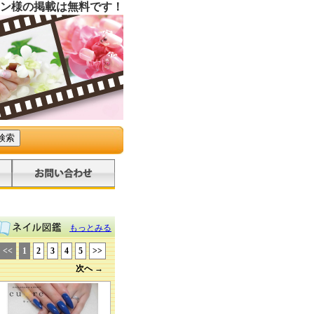
ン様の掲載は無料です！
もっとみる
<<
1
2
3
4
5
>>
次へ →