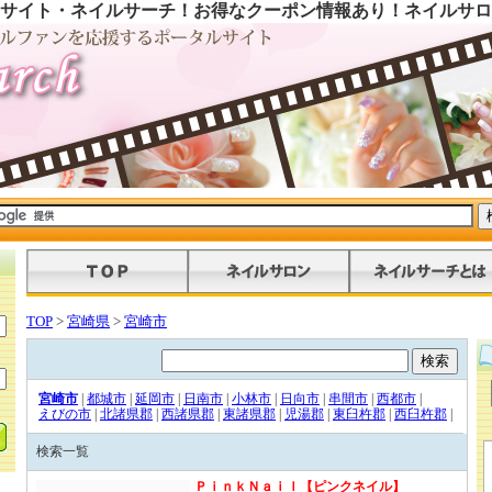
サイト・ネイルサーチ！お得なクーポン情報あり！ネイルサロ
TOP
>
宮崎県
>
宮崎市
宮崎市
|
都城市
|
延岡市
|
日南市
|
小林市
|
日向市
|
串間市
|
西都市
|
えびの市
|
北諸県郡
|
西諸県郡
|
東諸県郡
|
児湯郡
|
東臼杵郡
|
西臼杵郡
|
検索一覧
ＰｉｎｋＮａｉｌ【ピンクネイル】