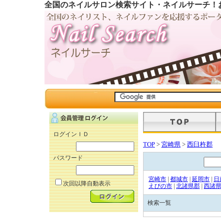
全国のネイルサロン検索サイト・ネイルサーチ！
ログインＩＤ
TOP
>
宮崎県
>
西臼杵郡
パスワード
宮崎市
|
都城市
|
延岡市
|
日
次回以降自動表示
えびの市
|
北諸県郡
|
西諸
検索一覧