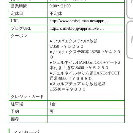
営業時間
9:00〜21:00
定休日
不定休
URL
http://www.omisejiman.net/appr
…
ブログURL
http://s.ameblo.jp/apprisilove
…
クーポン
●まつげエクステつけ放題
\7350⇒￥５２５０
●まつげエクステ80本 \5250⇒￥４２０
０
●ジェルネイルHANDorFOOT+アート2
本付き！通常\8400⇒￥５２５０
●ジェルネイルやり方題HANDorFOOT
通常\9800⇒￥６９８０
●スカルプチュアやり放題通常
\15540⇒￥９８００
クレジットカード
駐車場
1台
予約
可
備考
メッセージ