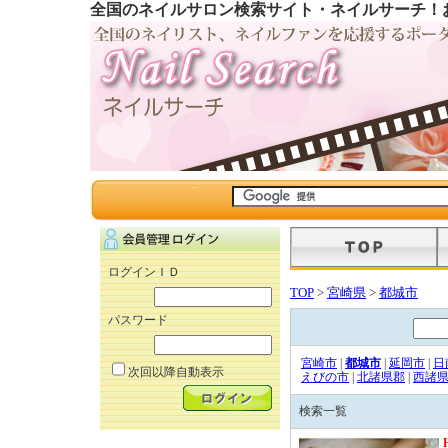
全国のネイルサロン検索サイト・ネイルサーチ！
ログインＩＤ
TOP
>
宮崎県
>
都城市
パスワード
宮崎市
|
都城市
|
延岡市
|
日
次回以降自動表示
えびの市
|
北諸県郡
|
西諸
検索一覧