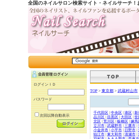
全国のネイルサロン検索サイト・ネイルサーチ！
ログインＩＤ
TOP
>
東京都
>
武蔵村山市
パスワード
千代田区
|
中央区
|
港区
|
新
次回以降自動表示
品川区
|
目黒区
|
大田区
|
世
北区
|
荒川区
|
板橋区
|
練馬
立川市
|
武蔵野市
|
三鷹市
|
小金井市
|
小平市
|
日野市
|
狛江市
|
東大和市
|
清瀬市
|
羽村市
|
あきる野市
|
西東