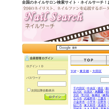
全国のネイルサロン検索サイト・ネイルサーチ！
ログインＩＤ
TOP
>
東京都
>
大田区
パスワード
千代田区
|
中央区
|
港区
|
新
次回以降自動表示
品川区
|
目黒区
|
大田区
|
世
北区
|
荒川区
|
板橋区
|
練馬
立川市
|
武蔵野市
|
三鷹市
|
小金井市
|
小平市
|
日野市
|
狛江市
|
東大和市
|
清瀬市
|
羽村市
|
あきる野市
|
西東