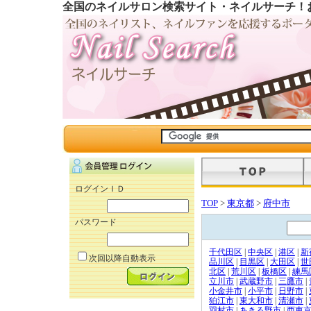
全国のネイルサロン検索サイト・ネイルサーチ！
ログインＩＤ
TOP
>
東京都
>
府中市
パスワード
千代田区
|
中央区
|
港区
|
新
次回以降自動表示
品川区
|
目黒区
|
大田区
|
世
北区
|
荒川区
|
板橋区
|
練馬
立川市
|
武蔵野市
|
三鷹市
|
小金井市
|
小平市
|
日野市
|
狛江市
|
東大和市
|
清瀬市
|
羽村市
|
あきる野市
|
西東