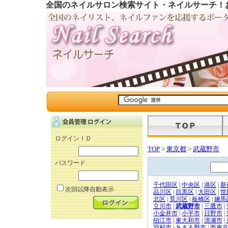
全国のネイルサロン検索サイト・ネイルサーチ！
ログインＩＤ
TOP
>
東京都
>
武蔵野市
パスワード
千代田区
|
中央区
|
港区
|
新
次回以降自動表示
品川区
|
目黒区
|
大田区
|
世
北区
|
荒川区
|
板橋区
|
練馬
立川市
|
武蔵野市
|
三鷹市
|
小金井市
|
小平市
|
日野市
|
狛江市
|
東大和市
|
清瀬市
|
羽村市
|
あきる野市
|
西東