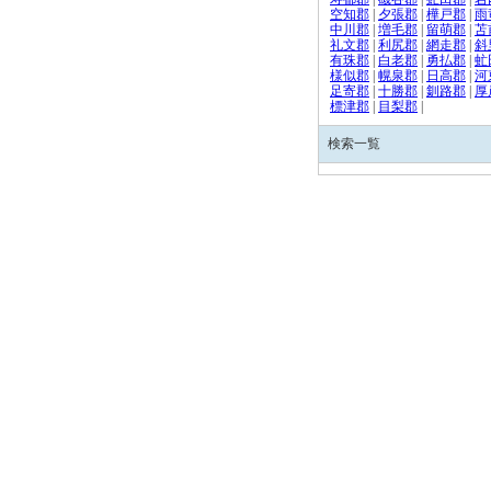
空知郡
|
夕張郡
|
樺戸郡
|
雨
中川郡
|
増毛郡
|
留萌郡
|
苫
礼文郡
|
利尻郡
|
網走郡
|
斜
有珠郡
|
白老郡
|
勇払郡
|
虻
様似郡
|
幌泉郡
|
日高郡
|
河
足寄郡
|
十勝郡
|
釧路郡
|
厚
標津郡
|
目梨郡
|
検索一覧