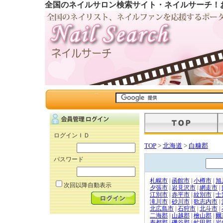
全国のネイルサロン検索サイト・ネイルサーチ！
ログインＩＤ
TOP
>
北海道
>
白糠郡
パスワード
札幌市
|
函館市
|
小樽市
|
旭
次回以降自動表示
夕張市
|
岩見沢市
|
網走市
|
江別市
|
赤平市
|
紋別市
|
士
滝川市
|
砂川市
|
歌志内市
|
北広島市
|
石狩市
|
北斗市
|
二海郡
|
山越郡
|
檜山郡
|
爾
寿都郡
|
磯谷郡
|
虻田郡
|
岩