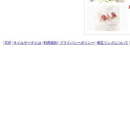
|
TOP
|
ネイルサーチとは
|
利用規約
|
プライバシーポリシー
|
相互リンクについて