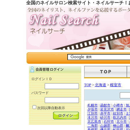
全国のネイルサロン検索サイト・ネイルサーチ！
ログインＩＤ
TOP
>
北海道
>
根室市
パスワード
札幌市
|
函館市
|
小樽市
|
旭
次回以降自動表示
夕張市
|
岩見沢市
|
網走市
|
江別市
|
赤平市
|
紋別市
|
士
滝川市
|
砂川市
|
歌志内市
|
北広島市
|
石狩市
|
北斗市
|
二海郡
|
山越郡
|
檜山郡
|
爾
寿都郡
|
磯谷郡
|
虻田郡
|
岩