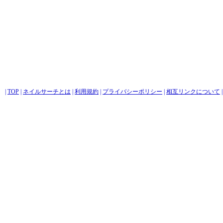
|
TOP
|
ネイルサーチとは
|
利用規約
|
プライバシーポリシー
|
相互リンクについて