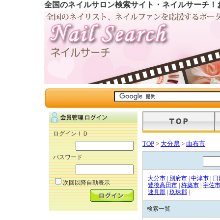
全国のネイルサロン検索サイト・ネイルサーチ！
ログインＩＤ
TOP
>
大分県
>
由布市
パスワード
大分市
|
別府市
|
中津市
|
日
次回以降自動表示
豊後高田市
|
杵築市
|
宇佐
速見郡
|
玖珠郡
|
検索一覧