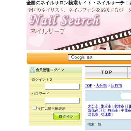
全国のネイルサロン検索サイト・ネイルサーチ！
ログインＩＤ
TOP
>
大分県
>
臼杵市
パスワード
大分市
|
別府市
|
中津市
|
日
次回以降自動表示
豊後高田市
|
杵築市
|
宇佐
速見郡
|
玖珠郡
|
検索一覧