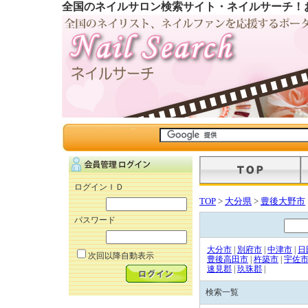
全国のネイルサロン検索サイト・ネイルサーチ！
ログインＩＤ
TOP
>
大分県
>
豊後大野市
パスワード
大分市
|
別府市
|
中津市
|
日
次回以降自動表示
豊後高田市
|
杵築市
|
宇佐
速見郡
|
玖珠郡
|
検索一覧