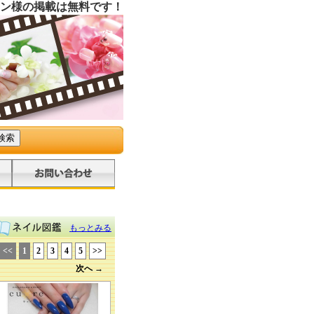
ン様の掲載は無料です！
もっとみる
<<
1
2
3
4
5
>>
次へ →