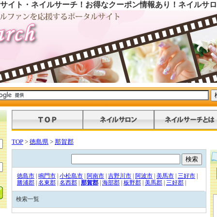
サイト・ネイルサーチ！お得なクーポン情報あり！ネイルサロ
TOP
>
徳島県
>
那賀郡
徳島市
|
鳴門市
|
小松島市
|
阿南市
|
吉野川市
|
阿波市
|
美馬市
|
三好市
|
勝浦郡
|
名東郡
|
名西郡
|
那賀郡
|
海部郡
|
板野郡
|
美馬郡
|
三好郡
|
検索一覧