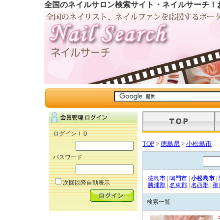
全国のネイルサロン検索サイト・ネイルサーチ！
ログインＩＤ
TOP
>
徳島県
>
小松島市
パスワード
徳島市
|
鳴門市
|
小松島市
|
次回以降自動表示
勝浦郡
|
名東郡
|
名西郡
|
那
検索一覧