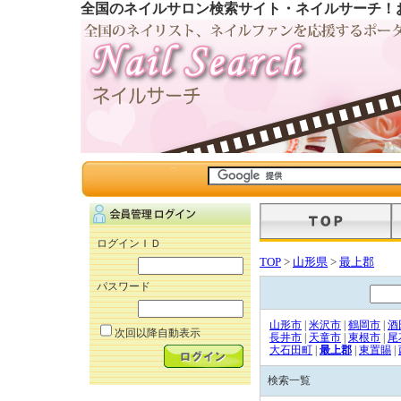
全国のネイルサロン検索サイト・ネイルサーチ！
ログインＩＤ
TOP
>
山形県
>
最上郡
パスワード
山形市
|
米沢市
|
鶴岡市
|
酒
次回以降自動表示
長井市
|
天童市
|
東根市
|
尾
大石田町
|
最上郡
|
東置賜
|
検索一覧