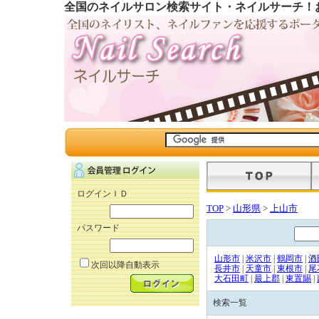
全国のネイルサロン検索サイト・ネイルサーチ！
ログインＩＤ
TOP
>
山形県
>
上山市
パスワード
山形市
|
米沢市
|
鶴岡市
|
酒
次回以降自動表示
長井市
|
天童市
|
東根市
|
尾
大石田町
|
最上郡
|
東置賜
|
検索一覧