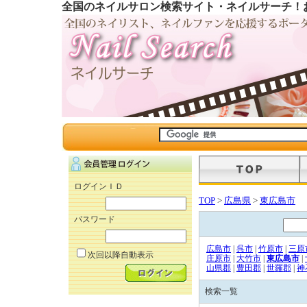
全国のネイルサロン検索サイト・ネイルサーチ！
ログインＩＤ
TOP
>
広島県
>
東広島市
パスワード
広島市
|
呉市
|
竹原市
|
三原
次回以降自動表示
庄原市
|
大竹市
|
東広島市
|
山県郡
|
豊田郡
|
世羅郡
|
神
検索一覧