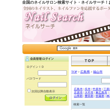
全国のネイルサロン検索サイト・ネイルサーチ！
ログインＩＤ
TOP
>
広島県
>
福山市
パスワード
広島市
|
呉市
|
竹原市
|
三原
次回以降自動表示
庄原市
|
大竹市
|
東広島市
|
山県郡
|
豊田郡
|
世羅郡
|
神
検索一覧