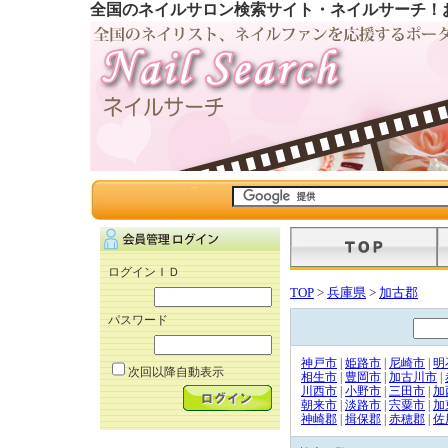
全国のネイルサロン検索サイト・ネイルサーチ！
ログインＩＤ
TOP
>
兵庫県
>
加古郡
パスワード
神戸市
|
姫路市
|
尼崎市
|
明
次回以降自動表示
相生市
|
豊岡市
|
加古川市
|
川西市
|
小野市
|
三田市
|
加
朝来市
|
淡路市
|
宍粟市
|
加
神崎郡
|
揖保郡
|
赤穂郡
|
佐