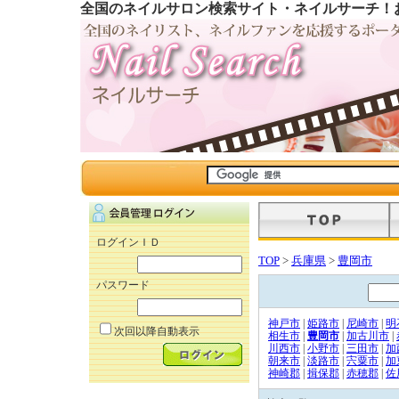
全国のネイルサロン検索サイト・ネイルサーチ！
ログインＩＤ
TOP
>
兵庫県
>
豊岡市
パスワード
神戸市
|
姫路市
|
尼崎市
|
明
次回以降自動表示
相生市
|
豊岡市
|
加古川市
|
川西市
|
小野市
|
三田市
|
加
朝来市
|
淡路市
|
宍粟市
|
加
神崎郡
|
揖保郡
|
赤穂郡
|
佐