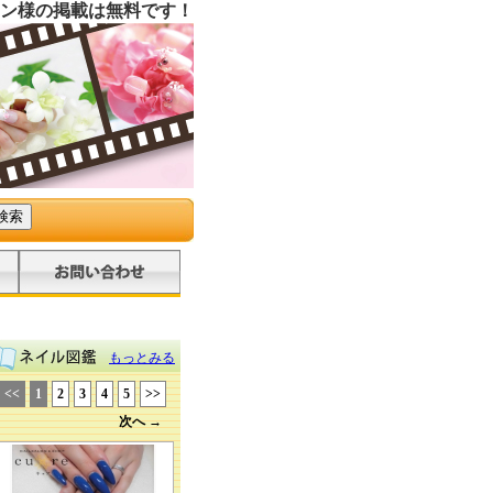
ン様の掲載は無料です！
もっとみる
<<
1
2
3
4
5
>>
次へ →