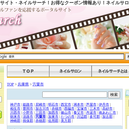
サイト・ネイルサーチ！お得なクーポン情報あり！ネイルサロ
TOP
>
兵庫県
>
宍粟市
神戸市
|
姫路市
|
尼崎市
|
明石市
|
西宮市
|
洲本市
|
芦屋市
|
伊丹市
|
相生市
|
豊岡市
|
加古川市
|
赤穂市
|
西脇市
|
宝塚市
|
三木市
|
高砂市
|
川西市
|
小野市
|
三田市
|
加西市
|
篠山市
|
養父市
|
丹波市
|
南あわじ市
|
朝来市
|
淡路市
|
宍粟市
|
加東市
|
たつの市
|
川辺郡
|
多可郡
|
加古郡
|
神崎郡
|
揖保郡
|
赤穂郡
|
佐用郡
|
美方郡
|