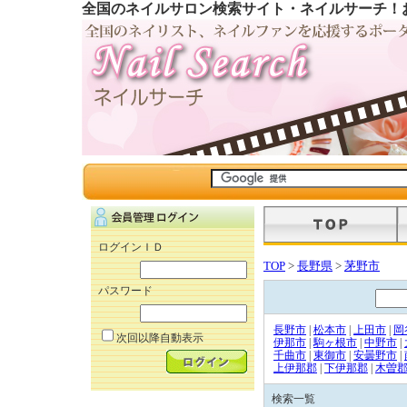
全国のネイルサロン検索サイト・ネイルサーチ！
ログインＩＤ
TOP
>
長野県
>
茅野市
パスワード
長野市
|
松本市
|
上田市
|
岡
次回以降自動表示
伊那市
|
駒ヶ根市
|
中野市
|
千曲市
|
東御市
|
安曇野市
|
上伊那郡
|
下伊那郡
|
木曽
検索一覧