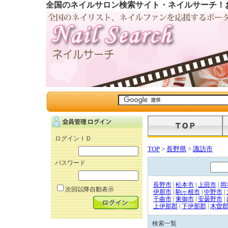
全国のネイルサロン検索サイト・ネイルサーチ！
ログインＩＤ
TOP
>
長野県
>
諏訪市
パスワード
長野市
|
松本市
|
上田市
|
岡
次回以降自動表示
伊那市
|
駒ヶ根市
|
中野市
|
千曲市
|
東御市
|
安曇野市
|
上伊那郡
|
下伊那郡
|
木曽
検索一覧