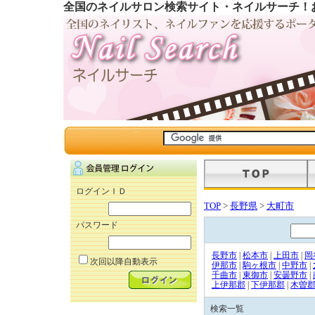
全国のネイルサロン検索サイト・ネイルサーチ！
ログインＩＤ
TOP
>
長野県
>
大町市
パスワード
長野市
|
松本市
|
上田市
|
岡
次回以降自動表示
伊那市
|
駒ヶ根市
|
中野市
|
千曲市
|
東御市
|
安曇野市
|
上伊那郡
|
下伊那郡
|
木曽
検索一覧