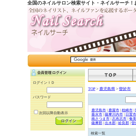
全国のネイルサロン検索サイト・ネイルサーチ！
ログインＩＤ
TOP
>
鹿児島県
>
曽於市
パスワード
鹿児島市
|
鹿屋市
|
枕崎市
|
次回以降自動表示
垂水市
|
薩摩川内市
|
日置
南さつま市
|
志布志市
|
奄
薩摩郡
|
出水郡
|
姶良郡
|
曽
検索一覧