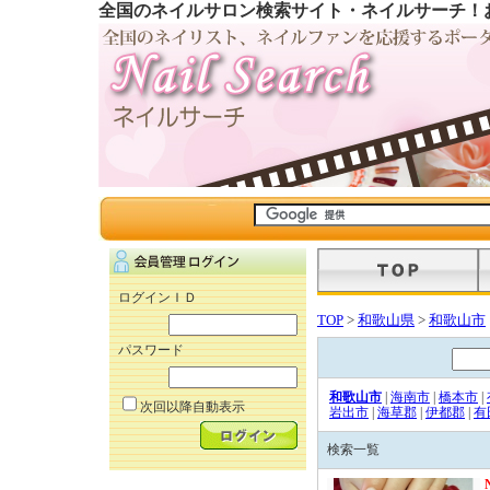
全国のネイルサロン検索サイト・ネイルサーチ！
ログインＩＤ
TOP
>
和歌山県
>
和歌山市
パスワード
和歌山市
|
海南市
|
橋本市
|
次回以降自動表示
岩出市
|
海草郡
|
伊都郡
|
有
検索一覧