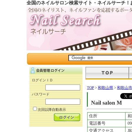
全国のネイルサロン検索サイト・ネイルサーチ！
ログインＩＤ
TOP
>
和歌山県
>
和歌山
パスワード
Nail salon M
次回以降自動表示
住所
和
電話番号
09
交通アクセス
J