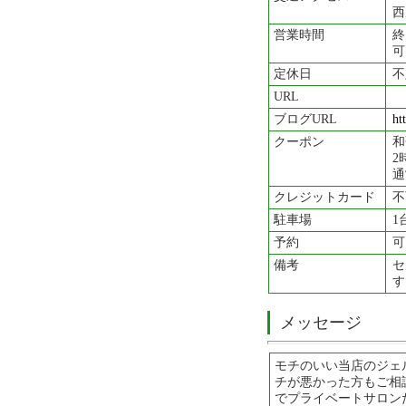
西
営業時間
終
可
定休日
不
URL
ブログURL
ht
クーポン
和
2
通
クレジットカード
不
駐車場
1
予約
可
備考
セ
す
メッセージ
モチのいい当店のジェ
チが悪かった方もご相
でプライベートサロン