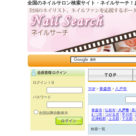
全国のネイルサロン検索サイト・ネイルサーチ！
ログインＩＤ
TOP
>
青森県
>
八戸市
パスワード
青森市
|
弘前市
|
八戸市
|
黒
次回以降自動表示
むつ市
|
つがる市
|
平川市
|
北津軽郡
|
上北郡
|
下北郡
|
検索一覧