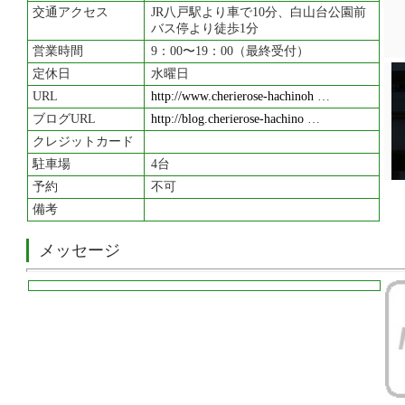
交通アクセス
JR八戸駅より車で10分、白山台公園前
バス停より徒歩1分
営業時間
9：00〜19：00（最終受付）
定休日
水曜日
URL
http://www.cherierose-hachinoh
…
ブログURL
http://blog.cherierose-hachino
…
クレジットカード
駐車場
4台
予約
不可
備考
メッセージ