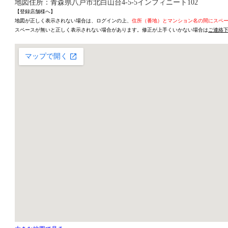
地図住所：青森県八戸市北白山台4-5-5インフィニート102
【登録店舗様へ】
地図が正しく表示されない場合は、ログインの上、
住所（番地）とマンション名の間にスペ
スペースが無いと正しく表示されない場合があります。修正が上手くいかない場合は
ご連絡