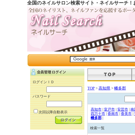
全国のネイルサロン検索サイト・ネイルサーチ！
ログインＩＤ
TOP
>
高知県
>
幡多郡
パスワード
高知市
|
室戸市
|
安芸市
|
南
次回以降自動表示
四万十市
|
香南市
|
香美市
|
幡多郡
|
検索一覧