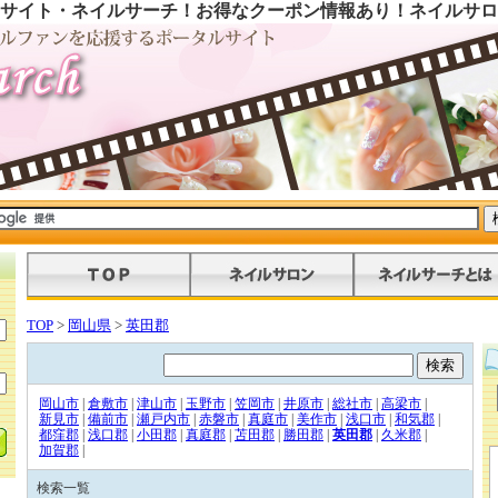
サイト・ネイルサーチ！お得なクーポン情報あり！ネイルサロ
TOP
>
岡山県
>
英田郡
岡山市
|
倉敷市
|
津山市
|
玉野市
|
笠岡市
|
井原市
|
総社市
|
高梁市
|
新見市
|
備前市
|
瀬戸内市
|
赤磐市
|
真庭市
|
美作市
|
浅口市
|
和気郡
|
都窪郡
|
浅口郡
|
小田郡
|
真庭郡
|
苫田郡
|
勝田郡
|
英田郡
|
久米郡
|
加賀郡
|
検索一覧