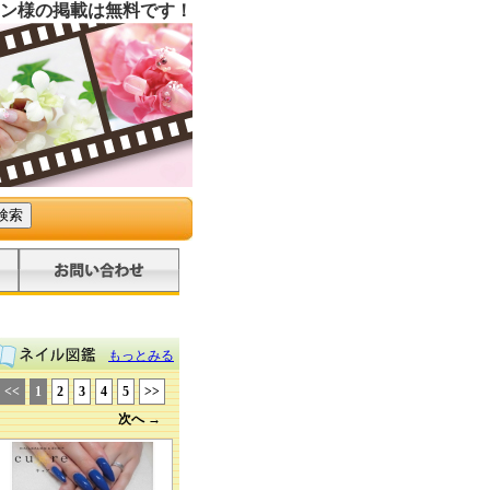
ン様の掲載は無料です！
もっとみる
<<
1
2
3
4
5
>>
次へ →