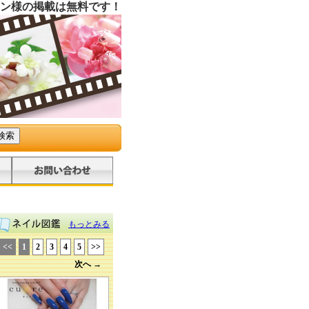
ン様の掲載は無料です！
もっとみる
<<
1
2
3
4
5
>>
次へ →