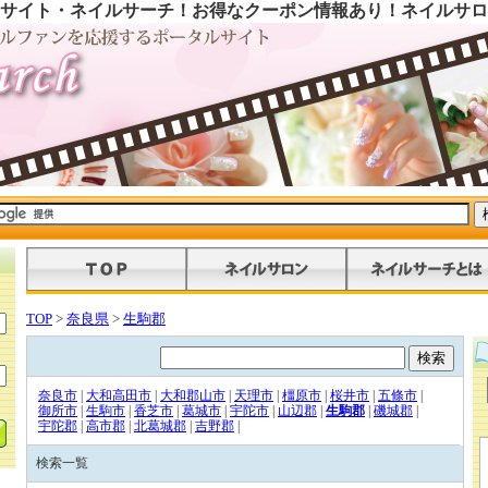
サイト・ネイルサーチ！お得なクーポン情報あり！ネイルサロ
TOP
>
奈良県
>
生駒郡
奈良市
|
大和高田市
|
大和郡山市
|
天理市
|
橿原市
|
桜井市
|
五條市
|
御所市
|
生駒市
|
香芝市
|
葛城市
|
宇陀市
|
山辺郡
|
生駒郡
|
磯城郡
|
宇陀郡
|
高市郡
|
北葛城郡
|
吉野郡
|
検索一覧