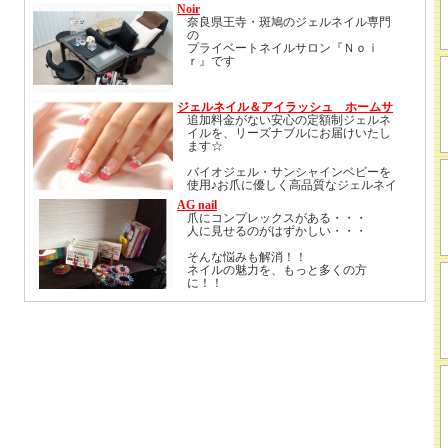
Noir
奈良県王寺・斑鳩のジェルネイル専門
の
プライベートネイルサロン『Ｎｏｉ
ｒ』です
特別なイベント、成人式や
ジェルネイル＆アイラッシュ ホームサ
ブライダル＆ウエディングネイルはも
ロン mignonne〜ミニョンヌ〜
追加料金がない安心の定額制ジェルネ
ちろん
イルを、リーズナブルにお届けいたし
『ネイルを日常的に』がコンセプトで
ます☆
あります
バイオジェル・サンシャインベビーを
使用♪お爪に優しく高品質なジェルネイ
自宅一室のnail roomでの施術ですので
ルをお楽しみ頂けます。
リーズナブルにネイルを続けていただ
AG nail
お客様のご希望に合わせたコースをご
けると思います
爪にコンプレックスがある・・・
提案させて頂きますので、その時のニ
人に見せるのがはずかしい・・・
ーズやご予算に合った仕上がりになり
ますよ(^^)
ご予約・お問い合わせ
そんな悩みも解消！！
TEL 09049039669
ネイルの魅力を、もっと多くの方
完全個室のプライベートサロンで、ゆ
MAIL noir.nailroom@docomo.ne.jp
に！！
ったりとした時間をお楽しみくださ
い。
ご予約前にご確認下さいませ
お客様お１人お１人に、しっかりとし
http://ameblo.jp/azuazu1031/entry-
たカウンセリング。
10565598637.html
生活スタイルやお爪の状態に合わせた
施術をご提案。
よろしくお願いいたします★
追加料金がかからない、定額制となっ
ていますので、
ご安心ください♪